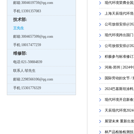
邮箱:3004619759@qq.com
现代环境荣膺全国
手机:13391357083
上海天辰现代环境参
技术部:
公司放假安排@20
王先生
现代环境跨出国门 
邮箱:3004657599@qq.com
手机:18017477259
公司放假安排@20
维修部:
积极参与标准修订工
电话:021-59884839
河南-郑州 | 20
联系人:邬先生
国际劳动妇女节 / 
邮箱:2298566106@qq.com
手机:15301776329
2024巴基斯坦
现代环境开启新春第
天辰现代环境202
展望未来 重新出发
林产品检验检测技