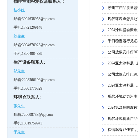
物理性能检测仪器联系人：
苏州市产品质量监督
桂小姐
邮箱:3004638953@qq.com
现代环境邀您共赴2
手机:17721209148
2024涂料盛会聚
刘先生
千日稳定运行见证
邮箱:3004676923@qq.com
公司放假安排@20
手机:18964084839
生产设备联系人:
2024亚太涂料展 
邬先生
公司放假安排@20
邮箱:2298566106@qq.com
2024亚太涂料展 
手机:15301776329
现代环境助力河南
环境仓联系人:
张先生
2024第21届防
邮箱:726608738@qq.com
现代环境携新产品
手机:18019759945
粽情飘香迎佳节，
于先生