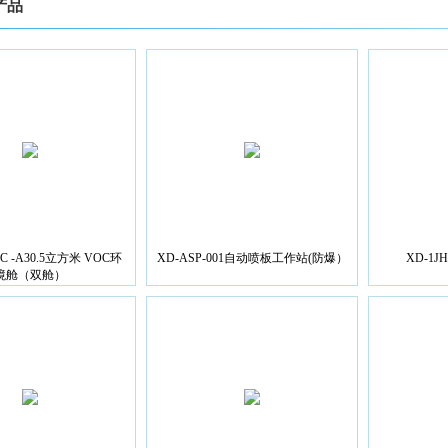
产品
OC -A30.5立方米 VOC环
XD-ASP-001自动喷板工作站(防爆）
XD-1
境舱（双舱）