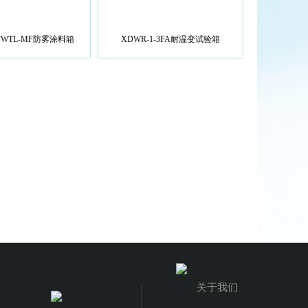
/2FWTL-MF防雾涂料箱
XDWR-1-3FA耐温变试验箱
关于我们