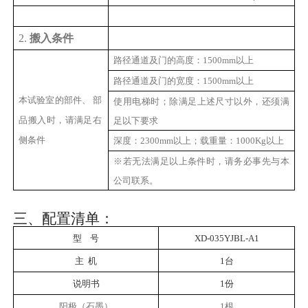
2.
搬入条件
路径通道及门的高度：
1500mm以上
路径通道及门的宽度：
1500mm以上
本试验室的部件、
部
使用电梯时；除满足上述尺寸以外，还须满
品搬入时，请满足右
足以下要求
侧条件
深度：
2300mm以上；载重量：1000Kg以上
※若无法满足以上条件时，请务必事先与本
公司联系。
三、配置清单：
型
号
XD-035YJBL-A1
主
机
1台
说明书
1份
阳极（石墨）
1根