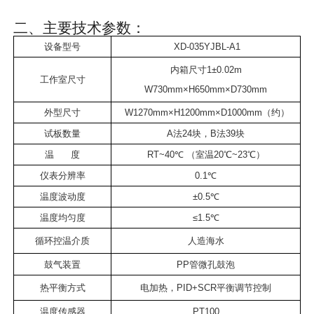
二、主要技术参数：
设备型号
XD-035YJBL-A1
内箱尺寸1±0.02m
工作室尺寸
W730mm×H650mm×D730mm
外型尺寸
W1270mm×H1200mm×D1000mm（约）
试板数量
A法24块，B法39块
温 度
RT~40℃ （室温20℃~23℃）
仪表分辨率
0.1℃
温度波动度
±0.5℃
温度均匀度
≤1.5℃
循环控温介质
人造海水
鼓气装置
PP管微孔鼓泡
热平衡方式
电加热，PID+SCR平衡调节控制
温度传感器
PT100