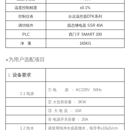
温度控制精度
±0.1%
控制仪表
台达温控器DTK系列
调功组件
固态继电器 SSR 40A
PLC
西门子 SMART 200
净 重
165KG
※为用户选配项目
1.
设备要求
① 电 源 ： AC220V 50Hz
1.1 电源
② 大负荷容量 ： 3KW
③ 大 电 流 ： 10A
④ 电源开关容量 ： 20A
1.2 给水
请使用纯净水或蒸馏水，电导率≤10μS/cm