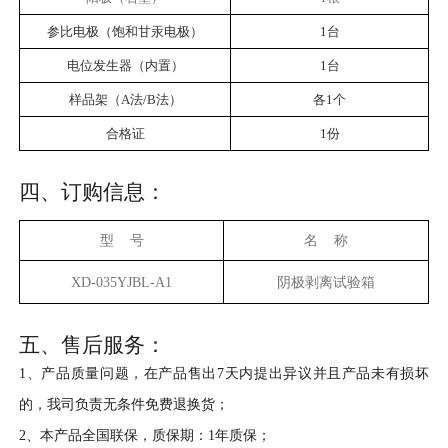
参比电极（饱和甘汞电极）
1台
电位发生器（内置）
1台
样品架（
A法/B法
）
各
1个
合格证
1份
四、订购信息：
型
号
名
称
XD-035YJBL-A1
阴极剥离试验箱
五、售后服务：
1、产品质量问题，在产品售出7天内提出异议并且产品未有损坏
的，我司负责无条件免费退换货；
2、本产品全国联保，质保期：1年质保；