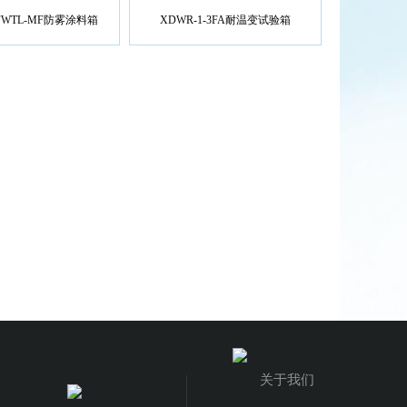
/2FWTL-MF防雾涂料箱
XDWR-1-3FA耐温变试验箱
关于我们