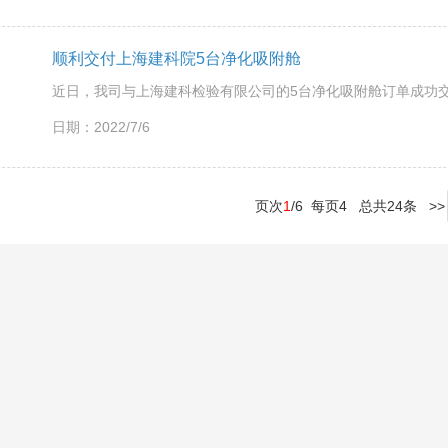
顺利交付上海建科院5台净化吸附舱
日期：2022/7/6
页次
1
/6 每页4 总共24条 >>