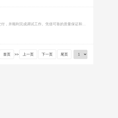
近日，我司与上海建科检验有限公司的5台净化吸附舱订单成功交付，并顺利完成调试工作。凭借可靠的质量保证和优越的产品性能，赢得客户的充分信任，也进一步增强了双方合作的信心，为后续实现共同发展打下坚实基础。.....
首页
>>
上一页
下一页
尾页