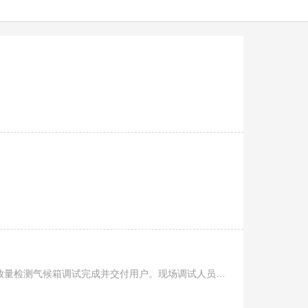
7月6日，上海天辰现代环境技术有限公司自主研发的4台甲醛释放量检测气候箱调试完成并交付用户。现场调试人员不畏酷暑，认真细致地完成了设备就位、进排水管道铺设、电气连接、关键参数调整等。调试结束，我司技.....