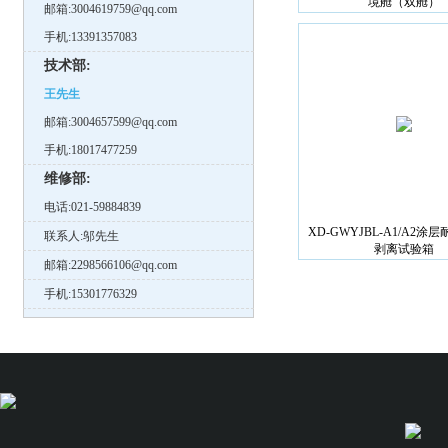
境舱（双舱）
邮箱:3004619759@qq.com
手机:13391357083
技术部:
王先生
邮箱:3004657599@qq.com
手机:18017477259
维修部:
电话:021-59884839
XD-GWYJBL-A1/A2涂
联系人:邬先生
剥离试验箱
邮箱:2298566106@qq.com
手机:15301776329