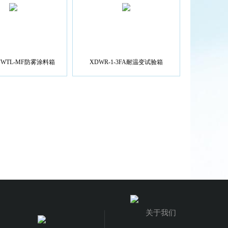
/2FWTL-MF防雾涂料箱
XDWR-1-3FA耐温变试验箱
关于我们