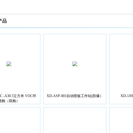
产品
OC -A30.5立方米 VOC环
XD-ASP-001自动喷板工作站(防爆）
XD-1
境舱（双舱）