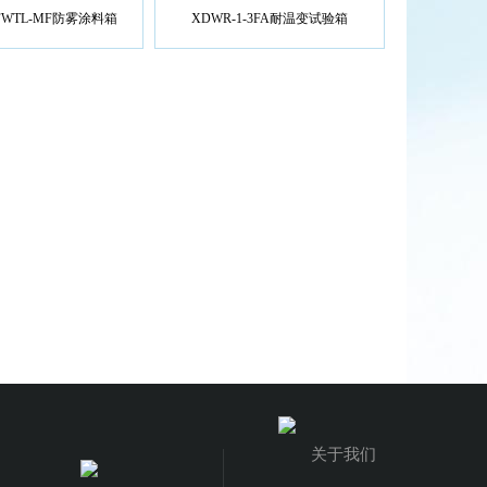
/2FWTL-MF防雾涂料箱
XDWR-1-3FA耐温变试验箱
关于我们