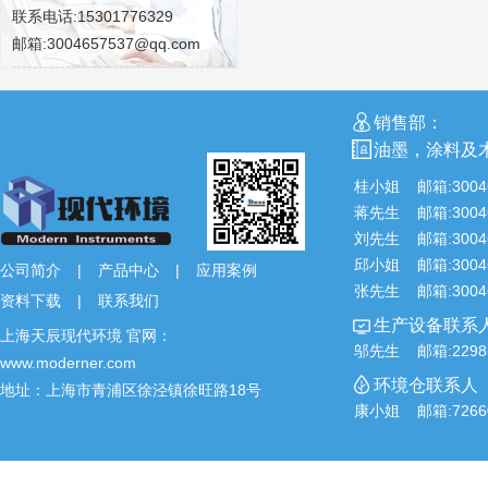
联系电话:15301776329
邮箱:3004657537@qq.com
销售部：
油墨，涂料及
桂小姐 邮箱:3004
蒋先生 邮箱:3004
刘先生 邮箱:3004
邱小姐 邮箱:3004
公司简介
|
产品中心
|
应用案例
张先生 邮箱:3004
资料下载
|
联系我们
生产设备联系人
上海天辰现代环境 官网：
邬先生 邮箱:2298
www.moderner.com
环境仓联系人
地址：上海市青浦区徐泾镇徐旺路18号
康小姐 邮箱:7266