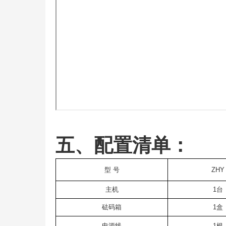
五、配置清单：
型
号
ZHY
主机
1台
砝码箱
1盒
电源线
1根