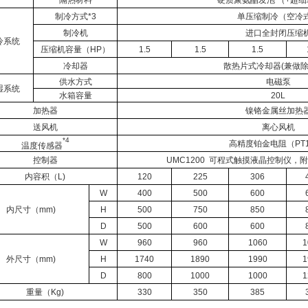
制冷方式*3
单压缩制冷（空冷
制冷机
进口全封闭压缩
冷系统
压缩机容量（HP）
1.5
1.5
1.5
冷却器
散热片式冷却器(兼做
供水方式
电磁泵
湿系统
水箱容量
20L
加热器
镍铬金属丝加热
送风机
离心风机
*4
高精度铂金电阻（PT1
温度传感器
控制器
UMC1200 可程式触摸液晶控制仪
内容积（L)
120
225
306
W
400
500
600
内尺寸（mm)
H
500
750
850
D
500
600
600
W
960
960
1060
1
外尺寸（mm)
H
1740
1890
1990
1
D
800
1000
1000
1
重量（Kg)
330
350
385