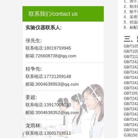
1、用
2、制
3、除
联系我们/contact us
4、采用
5、控
实验仪器联系人:
6、标配
三、
张先生:
GB/T1
联系电话:18019759945
GB/T1
邮箱:726608738@qq.com
GB/T1
GB/T2
GB/T2
桂争先:
GB/T2
联系电话:17721209148
GB/T2
GB/T2
邮箱:3004638953@qq.com
GB/T2
GBT1
姜超:
GB/T2
GB/T2
联系电话:13917009110
GB/T2
邮箱:3004638352@qq.com
GB/T
GB/T2
GB/T2
龙雨林:
GB/Y2
联系电话:13501718511
GJB15