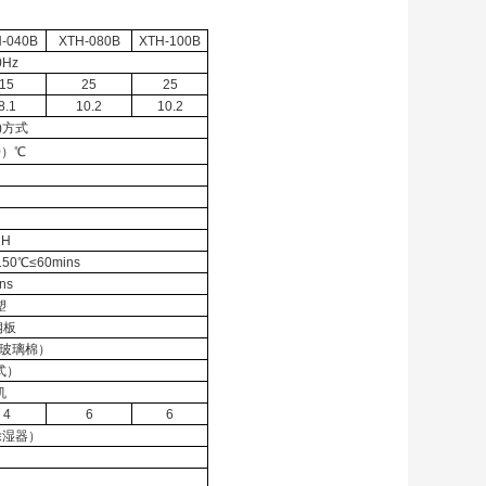
-040B
XTH-080B
XTH-100B
0Hz
15
25
25
8.1
10.2
10.2
)方式
0）℃
RH
150℃≤60mins
ns
塑
钢板
细玻璃棉）
式）
机
4
6
6
除湿器）