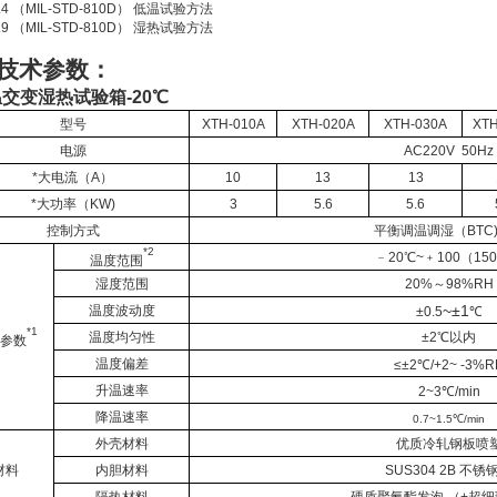
0.4 （MIL-STD-810D） 低温试验方法
0.9 （MIL-STD-810D） 湿热试验方法
技术参数：
交变湿热试验箱-20℃
型号
XTH-010A
XTH-020A
XTH-030A
XTH
电源
AC220V 50Hz
*大电流（A）
10
13
13
*大功率（KW)
3
5.6
5.6
控制方式
平衡调温调湿（BTC
*2
﹣20℃~﹢100（15
温度范围
湿度范围
20%～98%RH
~±1
温度波动度
±0.5
℃
*1
温度均匀性
±2℃以内
参数
温度偏差
≤±2℃/+2~ -3%R
升温速率
2~3℃/min
降温速率
0.7~1.5℃/min
外壳材料
优质冷轧钢板喷
材料
内胆材料
SUS304 2B 不锈
隔热材料
硬质聚氨酯发泡 （+超