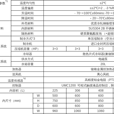
*1
温度均匀性
≤2℃
参数
温度偏差
≤±2℃/+2，-3 %
升温时间
﹣70~+100℃≤60mins:-70~+
降温时间
﹢20~-70℃≤80mi
外壳材料
优质冷轧钢板喷
材料
内胆材料
SUS304 2B 不锈
隔热材料
硬质聚氨酯发泡 （+超
制冷方式*3
单压缩制冷（空冷
制冷机
进口全封闭压缩
冷系统
压缩机容量（HP）
3+3
3+3
3+3
冷却器
散热片式冷却器(兼做
供水方式
电磁泵
湿系统
水箱容量
20L
加热器
镍铬金属丝加热
送风机
离心风机
*4
高精度铂金电阻（PT1
温度传感器
控制器
UMC1200 可程式触摸液晶控制仪
内容积（L)
225
306
408
W
500
600
600
内尺寸（mm)
H
750
850
850
D
600
600
800
W
960
1060
1060