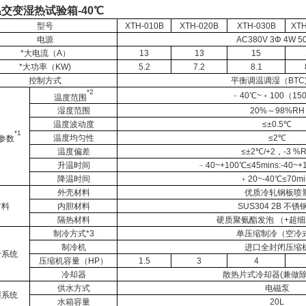
交变湿热试验箱-40℃
型号
XTH-010B
XTH-020B
XTH-030B
XTH
电源
AC380V 3Φ 4W 5
*大电流（A）
13
13
15
*大功率（KW)
5.2
7.2
8.1
控制方式
平衡调温调湿（BTC
*2
﹣40℃~﹢100（15
温度范围
湿度范围
20%～98%RH
温度波动度
≤±0.5℃
*1
温度均匀性
≤2℃
参数
温度偏差
≤±2℃/+2，-3 %
升温时间
﹣40~+100℃≤45mins:-40~+
降温时间
﹢20~-40℃≤70mi
外壳材料
优质冷轧钢板喷
材料
内胆材料
SUS304 2B 不锈
隔热材料
硬质聚氨酯发泡 （+超
制冷方式*3
单压缩制冷（空冷
制冷机
进口全封闭压缩
冷系统
压缩机容量（HP）
1.5
3
4
冷却器
散热片式冷却器(兼做
供水方式
电磁泵
湿系统
水箱容量
20L