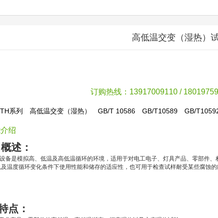
高低温交变（湿热）
订购热线：13917009110 / 18019759
XTH系列
高低温交变（湿热）
GB/T 10586
GB/T10589
GB/T1059
能介绍
、概述：
是模拟高、低温及高低温循环的环境，适用于对电工电子、灯具产品、零部件、材
以及温度循环变化条件下使用性能和储存的适应性，也可用于检查试样耐受某些腐蚀的
特点：