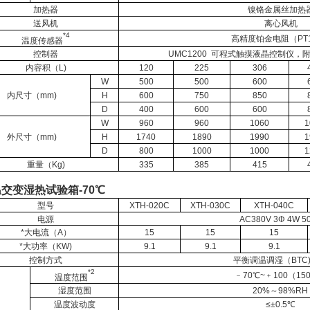
加热器
镍铬金属丝加热
送风机
离心风机
*4
高精度铂金电阻（PT1
温度传感器
控制器
UMC1200 可程式触摸液晶控制仪
内容积（L)
120
225
306
W
500
500
600
内尺寸（mm)
H
600
750
850
D
400
600
600
W
960
960
1060
1
外尺寸（mm)
H
1740
1890
1990
1
D
800
1000
1000
1
重量（Kg)
335
385
415
交变湿热试验箱-70℃
型号
XTH-020C
XTH-030C
XTH-040C
电源
AC380V 3Φ 4W 5
*大电流（A）
15
15
15
*大功率（KW)
9.1
9.1
9.1
控制方式
平衡调温调湿（BTC
*2
﹣70℃~﹢100（15
温度范围
湿度范围
20%～98%RH
温度波动度
≤±0.5℃