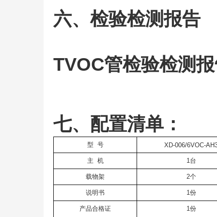
六、检验检测报告
TVOC管检验检测报
七、配置清单：
型
号
XD-006/6VOC-AH
主
机
1台
载物架
2个
说明书
1
份
产品合格证
1
份