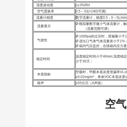
湿度波动度
≤±3%RH
空气置换率
0.
5
～3次/小时
(可调)
流量计精度
数字
流量计，精度
0.5
；
0
～
5L/mi
Ø
模拟量数字微小气体流量计，触
流量显示
（流量范围可调）
Ø
1000pa的过压时，泄漏量小于1
气密性
Ø
进出口气体气体流量差小于1%
Ø
箱内气压监控
，
在线箱内压力显
温度稳定时间小于
40
min;湿度稳
稳定时间
少于30天；
空载时，甲醛本底浓度泄漏率VL≤0.
本底指标
≤0.02mg/m³，单体VOC本底浓度≤0
噪声
≤55分贝
（A声级）
空气