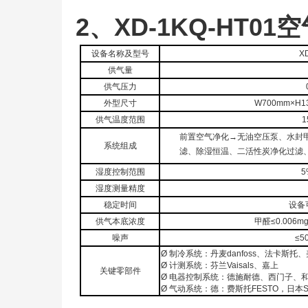
2、XD-1KQ-HT
设备名称及型号
X
供气量
供气压力
外型尺寸
W
700
m
m×H1
供气温度范围
1
前置空气净化→无油空压泵、水封
系统组成
滤、除湿恒温、二活性炭净化过滤
湿度控制范围
5
湿度测量精度
稳定时间
设备
供气本底浓度
甲醛≤0.006mg
噪声
≤5
Ø
制冷系统：丹麦danfoss、法卡斯托
Ø
计测系统：芬兰Vaisals、嘉上
关键零部件
Ø
电器控制系统：德施耐德、西门子、
Ø
气动系统：
德：费斯托FESTO，日本