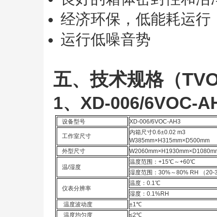
经济环保，低能耗运行
运行低噪音势
五、技术规格（TV
1、XD-006/6VOC
设备型号
XD-006/6VOC-AH3
内箱尺寸0.6±0.02 m3
工作室尺寸
W385mm×H315mm×D500mm
外型尺寸
W2060mm×H1930mm×D1080
温度范围：+15
℃
～+60
℃
温
/
湿度
湿度范围：30%～8
0
% RH （20
温度：0.1
℃
仪表分辨率
湿度：0.1%RH
温度波动度
±1
℃
温度均匀度
≤
2
℃