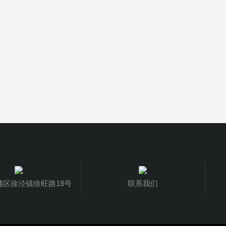
浦区徐泾镇徐旺路18号
联系我们