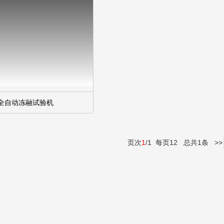
全自动冻融试验机
页次
1
/1 每页12 总共1条 >>