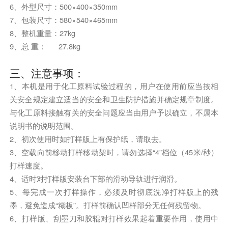
6、外型尺寸：500×400×350mm
7、包装尺寸：580×540×465mm
8、整机重量：27kg
9、总 重： 27.8kg
三、注意事项：
1、本机是用于化工原料试验过程的，用户在使用前应当按相
关安全规定建立适当的安全和卫生防护措施并确定规章制度。
与化工原料接触有关的安全问题应当由用户予以确立，不属本
说明书的说明范围。
2、初次使用时如打样版上有保护纸，请取去。
3、空载向前移动打样移动架时，请勿选择“4”档位（45米/秒）
打样速度。
4、适时对打样版安装台下部的滑动导轨进行润滑。
5、每完成一次打样操作，必须及时彻底洗净打样版上的残
墨，避免造成“糊板”。打样前确认凹样部分无任何残留物。
6、打样版、刮墨刀和胶辊对打样效果起着重要作用，使用中