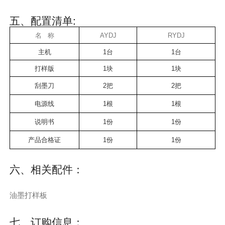
五、配置清单:
名 称
AYDJ
RYDJ
主机
1
台
1
台
打样版
1
块
1
块
刮墨刀
2把
2把
电源线
1根
1根
说明书
1
份
1
份
产品合格证
1
份
1份
六、相关配件：
油墨打样板
七、订购信息：