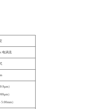
定
Fe:电涡流
式
μm
99.9μm）
 999μm）
- 5.00mm）