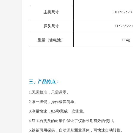
主机尺寸
101*62*28
探头尺寸
71*26*22
重量（含电池）
114g
三、产品特点：
1.无需校准，只需调零。
2.唯一按键，操作极其简单。
3.测量快速，0.5秒完成一次测量。
4.红宝石测头的耐磨性保证了仪器长期有效的使用。
5.铁铝两用探头，自动识别测量基体，可快速自动转换。