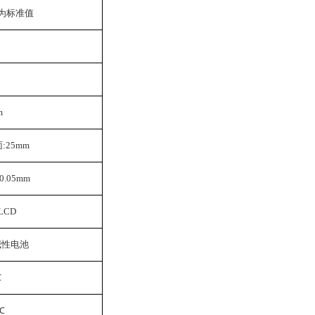
 H为标准值
m
面:25mm
:0.05mm
LCD
A碱性电池
℃
℃