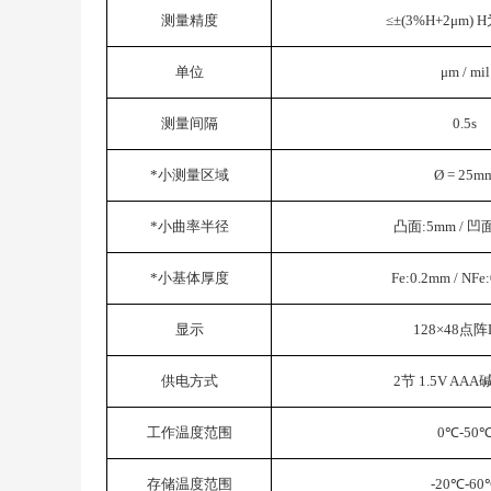
测量精度
≤±(3%H+2μm)
单位
μm / mil
测量间隔
0.5s
*小测量区域
Ø = 25m
*小曲率半径
凸面:5mm / 凹
*小基体厚度
Fe:0.2mm / NFe
显示
128×48点阵
供电方式
2节 1.5V AA
工作温度范围
0℃-50
存储温度范围
-20℃-60