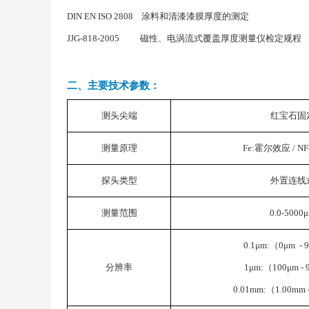
DIN EN ISO 2808 涂料和清漆漆膜厚度的测定
JJG-818-2005 磁性、电涡流式覆盖厚度测量仪检定规程
二、主要技术参数：
测头尖端
红宝石固
测量原理
Fe:霍尔效应 / N
探头类型
外置连线
测量范围
0.0-5000
0.1μm:（0μm - 
分辨率
1μm:（100μm -
0.01mm:（1.00mm 