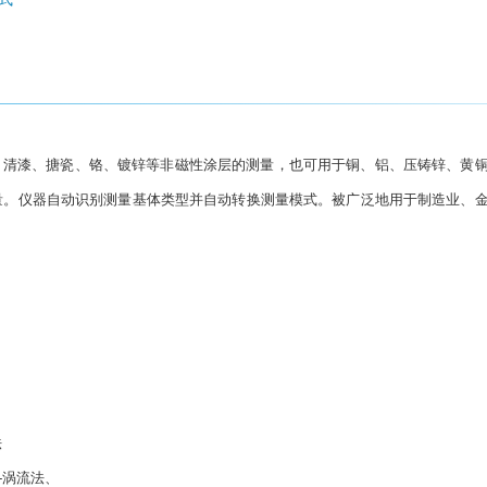
清漆、搪瓷、铬、镀锌等非磁性涂层的测量，也可用于铜、铝、压铸锌、黄
量。仪器自动识别测量基体类型并自动转换测量模式。被广泛地用于制造业、
法
--涡流法、