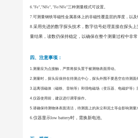
6."Fe","NFe", "Fe/NFe"三种测量模式可设置。
7.可测量钢铁等磁性金属基体上的非磁性覆盖层的厚度，以
8.采用先进的数字探头技术，数字信号处理直接在探头
量结果，读数仍保持稳定，以确保在整个测量过程中非常
四、注意事项：
1.测量应为点接触，严禁将探头置于被测物表面滑动。
2.测量时，探头应保持在待测点中心，探头外围不要悬空在待测面
3.远离强磁体（磁铁、音响等）和强电磁场（变压器、电磁炉等）
4.仪器使用前，建议进行调零操作。
5.请确保待测物体表面清洁，待测面上的灰尘和泥土等会影响测量
6.仪器显示low battery时，需换新电池。