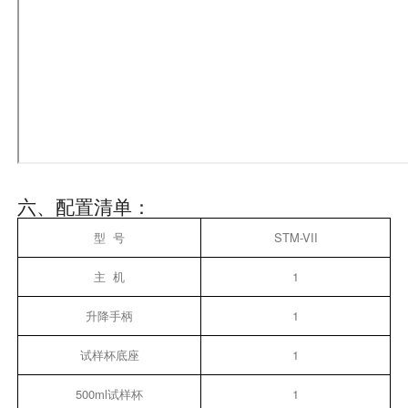
六、配置清单：
型 号
STM-VII
主 机
1
升降手柄
1
试样杯底座
1
500ml试样杯
1