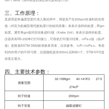
三、工作原理：
其原理是将偏置型桨叶浸入测试样中，用使其产生200rpm转速时的负荷
值（对应为机械型斯托默粘度计的砝码质量）来表示该样的粘度，即gm
粘度。通常将gm值对应转换成KU值（Krebs Unit）来表示该样的粘度。
仪器具有RS-232串行打印接口，可联机打印显示结果。mPa.s值（或cP
值）是根据ASTM D562标准换算而来，仅供参考。1cP=1mPa.s。考虑
到内外用户的不同习惯，仪器随机提供500mL试样杯1个。STM-VII可提
供英文显示。
四、主要技术参数：
32-1099gm 40-141KU 27-5
测量范围
274cP
转子转速
200rpm
转子安装
磁吸或螺钉