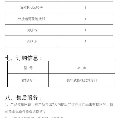
标准Krebs转子
1
外接电源及连接线
1
说明书
1
1
合格证
七、订购信息：
型 号
名 称
数字式斯托默粘度计
STM-VII
八、售后服务：
1、产品质量问题，在产品售出7天内提出异议并且产品未有损坏的，我
司负责无条件免费退换货；