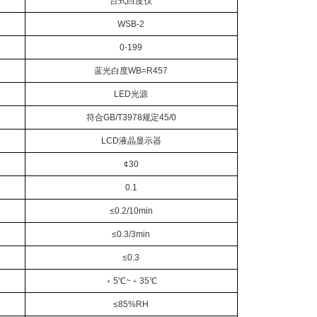
台式白度仪
WSB-2
0-199
蓝光白度WB=R457
LED光源
符合GB/T3978规定45/0
LCD液晶显示器
¢30
0.1
≤0.2/10min
≤0.3/3min
≤0.3
﹢5℃~﹢35℃
≤85%RH