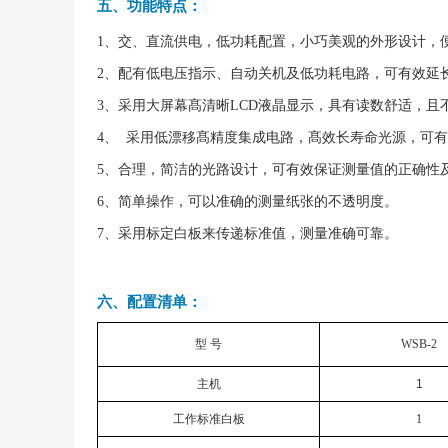
五、功能特点：
1、
交、直流供电，低功耗配置，小巧美观的外形设计，
2、
配有低电压指示、自动关机及低功耗电路，可有效延
3、
采用大屏幕髙清晰LCD液晶显示，具有读数舒适，且
4、 采用低漂移髙精度集成电路，髙效长寿命光源，可
5、
合理，简洁的光路设计，可有效保证测量值的正确性
6、
简单操作，可以准确的测量纸张的不透明度。
7、
采用标定白板来传递标准值，测量准确可靠。
六、配置清单：
型
号
WSB-2
主机
1
工作标准白板
1