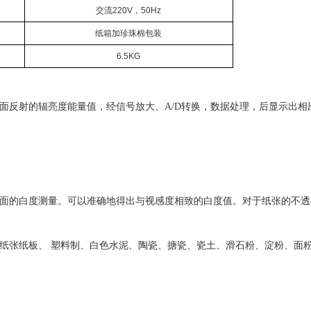
交流220V，50Hz
纸箱加珍珠棉包装
6.5KG
面反射的辐亮度能量值，经信号放大、A/D转换，数据处理，后显示出相
末表面的白度测量。可以准确地得出与视感度相致的白度值。对于纸张的不
纸张纸板、 塑料制、白色水泥、陶瓷、搪瓷、瓷土、滑石粉、淀粉、面