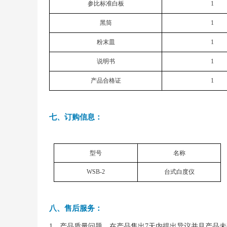
参比标准白板
1
黑筒
1
粉末皿
1
说明书
1
产品合格证
1
七、订购信息：
型号
名称
WSB-2
台式白度仪
八、售后服务：
1、产品质量问题，在产品售出7天内提出异议并且产品