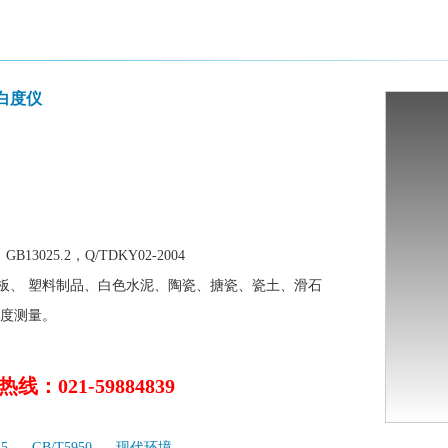
白度仪
B13025.2，Q/TDKY02-2004
板、 塑料制品、白色水泥、陶瓷、搪瓷、瓷土、滑石
白度测量。
线：021-59884839
25
GB/T5950
现代环境