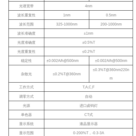
光谱宽带
4nm
波长重复性
1nm
0.5nm
波长范围
325-1000nm
200-1000nm
波长准确度
±1nm
光度准确度
±0.5%T
光度重复性
≤0.2%T
稳定性
±0.002A/h@500nm
±0.002A/h@500nm
≤0.3%T@360nm220n
杂散光
≤0.2%T@360nm
m
工作方式
T,A,C,F
调零方式
自动
光源
进口卤钨灯
单色器
CT式
显示系统
液晶显示器
显示范围
0-200%T，-0.3-3A