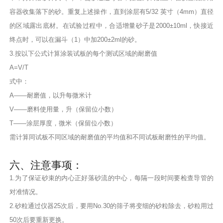
容器收集落下的砂。重复上述操作，直到涂层有5/32 英寸（4mm）直径
的区域露出底材。在试验过程中，合适增量砂子是2000±10ml，快接近
终点时，可以在漏斗（1）中加200±2ml的砂。
3.按以下公式计算涂装试板的每个测试区域的耐磨值
A=V/T
式中：
A——耐磨值，以升每微米计
V——磨料使用量，升（保留位小数）
T——涂层厚度，微米（保留位小数）
需计算同试板不同区域的耐磨值的平均值和不同试板耐磨性的平均值。
六、注意事项：
1.为了保证砂束的内心正好落砂流的中心，每隔一段时间要检查导管的
对准情况。
2.砂粒通过仪器25次后，要用No.30的筛子将变细的砂粒除去，砂粒用过
50次后要重新更换。