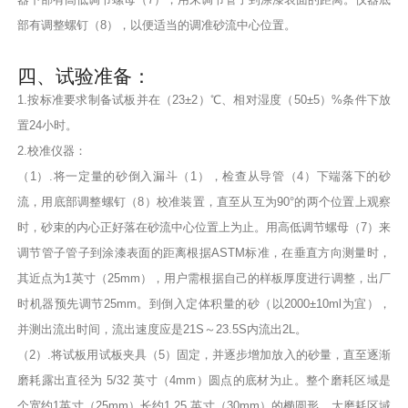
部有调整螺钉（8），以便适当的调准砂流中心位置。
四、试验准备：
1.按标准要求制备试板并在（23±2）℃、相对湿度（50±5）%条件下放
置24小时。
2.校准仪器：
（1）.将一定量的砂倒入漏斗（1），检查从导管（4）下端落下的砂
流，用底部调整螺钉（8）校准装置，直至从互为90°的两个位置上观察
时，砂束的内心正好落在砂流中心位置上为止。用高低调节螺母（7）来
调节管子管子到涂漆表面的距离根据ASTM标准，在垂直方向测量时，
其近点为1英寸（25mm），用户需根据自己的样板厚度进行调整，出厂
时机器预先调节25mm。到倒入定体积量的砂（以2000±10ml为宜），
并测出流出时间，流出速度应是21S～23.5S内流出2L。
（2）.将试板用试板夹具（5）固定，并逐步增加放入的砂量，直至逐渐
磨耗露出直径为 5/32 英寸（4mm）圆点的底材为止。整个磨耗区域是
个宽约1英寸（25mm）长约1.25 英寸（30mm）的椭圆形。大磨耗区域