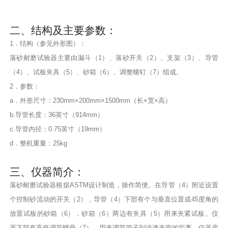
二、结构及主要参数：
1．结构（参见外形图）：
落砂耐磨试验器主要由漏斗（1）、落砂开关（2）、支架（3）、导管
（4）、试板夹具（5）、砂箱（6）、调整螺钉（7）组成。
2．参数：
a．外形尺寸：230mm×200mm×1500mm（长×宽×高）
b.导管长度：36英寸（914mm）
c.导管内径：0.75英寸（19mm）
d．整机重量：25kg
三、仪器简介：
落砂耐磨试验器根据ASTM设计制造，操作简便。在导管（4）附近设置
个控制砂流动的开关（2），导管（4）下部有个与垂直位置成45度角的
放置试板的砂箱（6），砂箱（6）两边有夹具（5）用来夹紧试板。仪
器下部有高低调节螺母（7），用来调节管子到涂漆表面的距离。仪器底