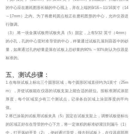
的中心应在磨耗图形长轴的中心线上，并在上端的9/16～11/16英寸（14
～17mm）之内。为了将磨耗圆点校正在磨耗图形的中心，允许仪器进
行微调。
（3）.将一块金属试板用试板夹具（5）固定，上有5/32 英寸（4mm）
的小孔，孔的中心需对准导管的中心，秤量通过试板孔落到容器中的砂
量，如果通过孔的砂量是落在试板上总砂量的90% ～93%则认为仪器是
标准的。
五、测试步骤：
1.在每块试板上标出三个圆形区域，每个圆形区域直径约为1英寸（25m
m），并使试板能在仪器的试板支架上能合适的就位。按标准测试涂层
厚度，每个区域至少有三个测试点，记录各自区域上涂层厚度的平均
值。
2.将已涂装的试板用试板夹具（5）固定在试板支架上，调整试板使标出
的区域正好在在导管的中心下方，将一定体积的标准砂灌注到漏斗（1）
中，打开落砂开关（2），使砂通过导管，撞击到试板上，在仪器底部用