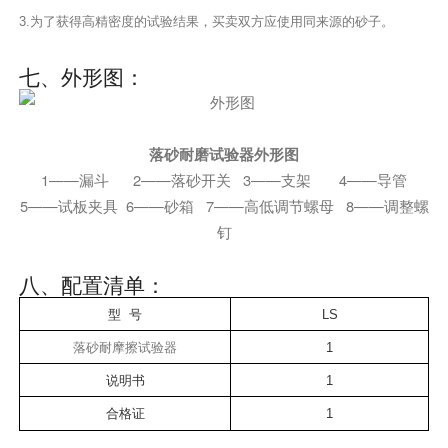
3.为了获得高精密度的试验结果，买卖双方应使用同来源的砂子。
七、外形图：
落砂耐磨试验器外形图
1——漏斗 2——落砂开关 3——支架 4——导管
5——试板夹具 6——砂箱 7——高低调节螺母 8——调整螺
钉
八、配置清单：
型 号
LS
落砂耐摩擦试验器
1
说明书
1
合格证
1